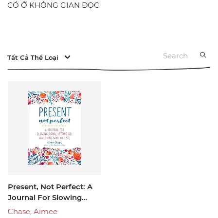
CÓ Ở KHÔNG GIAN ĐỌC
Tất Cả Thể Loại
Present, Not Perfect: A
Journal For Slowing
Down, Letting Go, And
Chase, Aimee