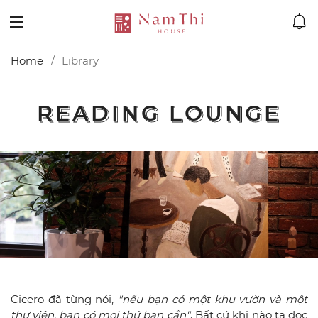
Home
Library
READING LOUNGE
READING LOUNGE
Cicero đã từng nói,
"nếu bạn có một khu vườn và một
thư viện, bạn có mọi thứ bạn cần"
. Bất cứ khi nào ta đọc