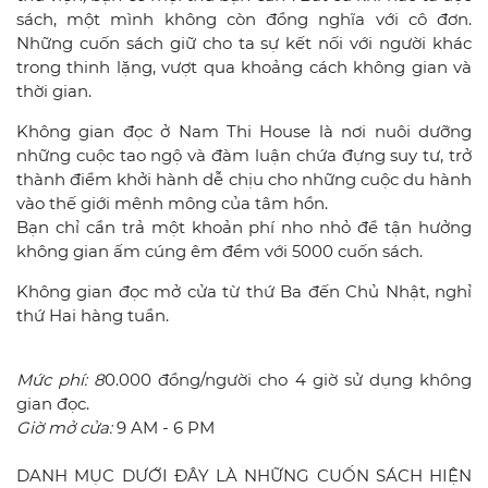
sách, một mình không còn đồng nghĩa với cô đơn.
Những cuốn sách giữ cho ta sự kết nối với người khác
trong thinh lặng, vượt qua khoảng cách không gian và
thời gian.
Không gian đọc ở Nam Thi House là nơi nuôi dưỡng
những cuộc tao ngộ và đàm luận chứa đựng suy tư, trở
thành điểm khởi hành dễ chịu cho những cuộc du hành
vào thế giới mênh mông của tâm hồn.
Bạn chỉ cần trả một khoản phí nho nhỏ để tận hưởng
không gian ấm cúng êm đềm với 5000 cuốn sách.
Không gian đọc mở cửa từ thứ Ba đến Chủ Nhật, nghỉ
thứ Hai hàng tuần.
Mức phí: 8
0.000 đồng/người cho 4 giờ sử dụng không
gian đọc.
Giờ mở cửa:
9 AM - 6 PM
DANH MỤC DƯỚI ĐÂY LÀ NHỮNG CUỐN SÁCH HIỆN