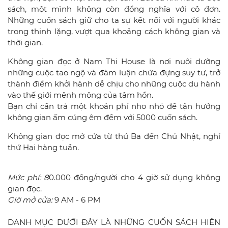
sách, một mình không còn đồng nghĩa với cô đơn.
Những cuốn sách giữ cho ta sự kết nối với người khác
trong thinh lặng, vượt qua khoảng cách không gian và
thời gian.
Không gian đọc ở Nam Thi House là nơi nuôi dưỡng
những cuộc tao ngộ và đàm luận chứa đựng suy tư, trở
thành điểm khởi hành dễ chịu cho những cuộc du hành
vào thế giới mênh mông của tâm hồn.
Bạn chỉ cần trả một khoản phí nho nhỏ để tận hưởng
không gian ấm cúng êm đềm với 5000 cuốn sách.
Không gian đọc mở cửa từ thứ Ba đến Chủ Nhật, nghỉ
thứ Hai hàng tuần.
Mức phí: 8
0.000 đồng/người cho 4 giờ sử dụng không
gian đọc.
Giờ mở cửa:
9 AM - 6 PM
DANH MỤC DƯỚI ĐÂY LÀ NHỮNG CUỐN SÁCH HIỆN