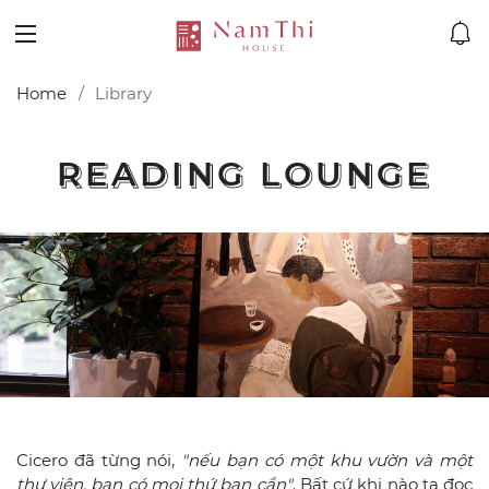
Home
Library
READING LOUNGE
READING LOUNGE
Cicero đã từng nói,
"nếu bạn có một khu vườn và một
thư viện, bạn có mọi thứ bạn cần"
. Bất cứ khi nào ta đọc