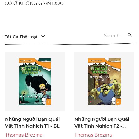
CÓ Ở KHÔNG GIAN ĐỌC
Tất Cả Thể Loại
Những Người Bạn Quái
Những Người Bạn Quái
Vật Tinh Nghịch T1 - Bí
Vật Tinh Nghịch T2 -
Mật Ngôi Nhà Ma
Những Tiết Học Kinh Dị
Thomas Brezina
Thomas Brezina