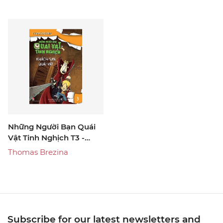
Những Người Bạn Quái
Vật Tinh Nghịch T3 -
Khách Sạn Quái Vật
Thomas Brezina
Subscribe for our latest newsletters and