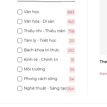
Văn học
883
Văn hóa - Di sản
160
Thiếu nhi - Thiếu niên
718
Tâm lý - Triết học
211
Bách khoa tri thức
252
Kinh tế - Chính trị
31
The
Môi trường
55
Kar
Phong cách sống
54
Nghệ thuật - Sáng tạo
264