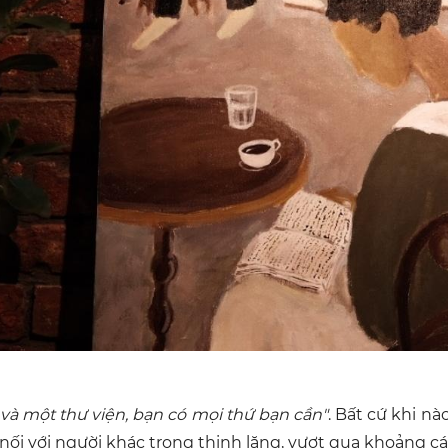
à một thư viện, bạn có mọi thứ bạn cần"
. Bất cứ khi n
nối với người khác trong thinh lặng, vượt qua khoảng cá