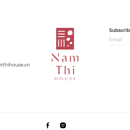
Subscribe
thihouse.vn