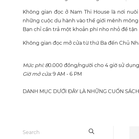
Không gian đọc ở Nam Thi House là nơi nuô
những cuộc du hành vào thế giới mênh mông 
Bạn chỉ cần trả một khoản phí nho nhỏ để tậ
Không gian đọc mở cửa từ thứ Ba đến Chủ Nhật
Mức phí: 8
0.000 đồng/người cho 4 giờ sử dụng
Giờ mở cửa:
9 AM - 6 PM
DANH MỤC DƯỚI ĐÂY LÀ NHỮNG CUỐN SÁCH