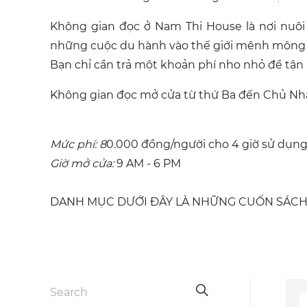
Không gian đọc ở Nam Thi House là nơi nuô
những cuộc du hành vào thế giới mênh mông 
Bạn chỉ cần trả một khoản phí nho nhỏ để tậ
Không gian đọc mở cửa từ thứ Ba đến Chủ Nhật
Mức phí: 8
0.000 đồng/người cho 4 giờ sử dụng
Giờ mở cửa:
9 AM - 6 PM
DANH MỤC DƯỚI ĐÂY LÀ NHỮNG CUỐN SÁCH