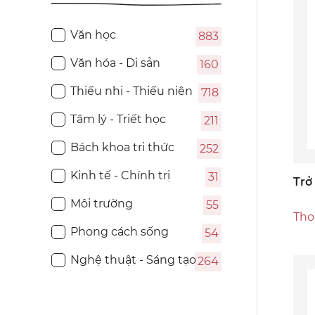
Văn học
883
Văn hóa - Di sản
160
Thiếu nhi - Thiếu niên
718
Tâm lý - Triết học
211
Bách khoa tri thức
252
Kinh tế - Chính trị
31
Trở
Môi trường
55
Tho
Phong cách sống
54
Nghệ thuật - Sáng tạo
264