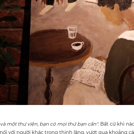
à một thư viện, bạn có mọi thứ bạn cần"
. Bất cứ khi n
nối với người khác trong thinh lặng, vượt qua khoảng cá