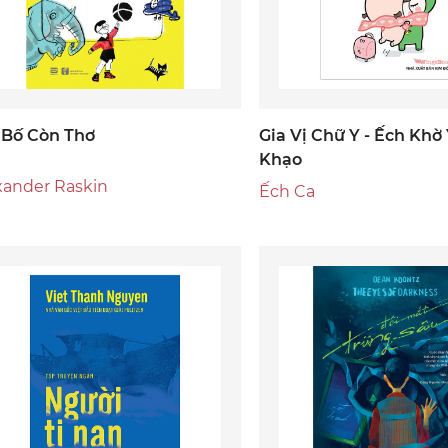
 Bố Còn Thơ
Gia Vị Chữ Y - Ếch Khờ
Khạo
xander Raskin
Ếch Ca