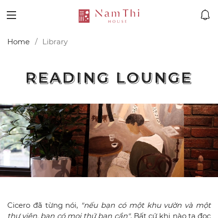
Home
Library
READING LOUNGE
READING LOUNGE
Cicero đã từng nói,
"nếu bạn có một khu vườn và một
thư viện, bạn có mọi thứ bạn cần"
. Bất cứ khi nào ta đọc