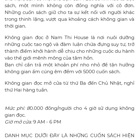
sách, một mình không còn đồng nghĩa với cô đơn.
Những cuốn sách giữ cho ta sự kết nối với người khác
trong thinh lặng, vượt qua khoảng cách không gian và
thời gian.
Không gian đọc ở Nam Thi House là nơi nuôi dưỡng
những cuộc tao ngộ và đàm luận chứa đựng suy tư, trở
thành điểm khởi hành dễ chịu cho những cuộc du hành
vào thế giới mênh mông của tâm hồn.
Bạn chỉ cần trả một khoản phí nho nhỏ để tận hưởng
không gian ấm cúng êm đềm với 5000 cuốn sách.
Không gian đọc mở cửa từ thứ Ba đến Chủ Nhật, nghỉ
thứ Hai hàng tuần.
Mức phí: 8
0.000 đồng/người cho 4 giờ sử dụng không
gian đọc.
Giờ mở cửa:
9 AM - 6 PM
DANH MỤC DƯỚI ĐÂY LÀ NHỮNG CUỐN SÁCH HIỆN