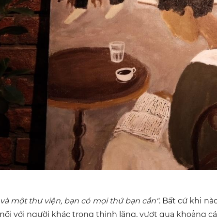
à một thư viện, bạn có mọi thứ bạn cần"
. Bất cứ khi n
nối với người khác trong thinh lặng, vượt qua khoảng cá