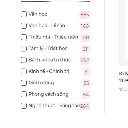
Văn học
883
Văn hóa - Di sản
160
Thiếu nhi - Thiếu niên
718
Tâm lý - Triết học
211
Bách khoa tri thức
252
Kinh tế - Chính trị
31
Kĩ 
21-
Môi trường
55
You 
Phong cách sống
54
Nghệ thuật - Sáng tạo
264