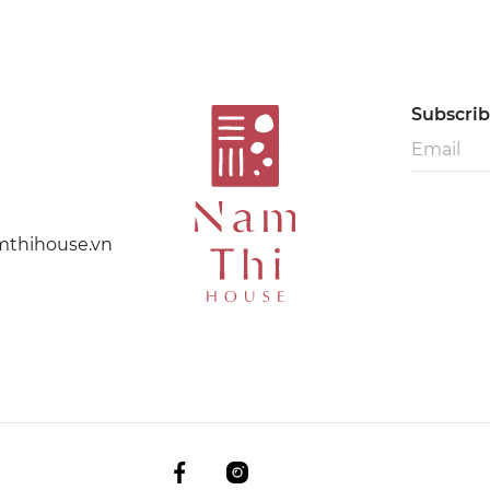
Subscribe
thihouse.vn