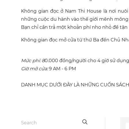
Không gian đọc ở Nam Thi House là nơi nuô
những cuộc du hành vào thế giới mênh mông 
Bạn chỉ cần trả một khoản phí nho nhỏ để tậ
Không gian đọc mở cửa từ thứ Ba đến Chủ Nhật
Mức phí: 8
0.000 đồng/người cho 4 giờ sử dụng
Giờ mở cửa:
9 AM - 6 PM
DANH MỤC DƯỚI ĐÂY LÀ NHỮNG CUỐN SÁCH