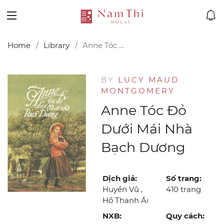
Home
Library
Anne Tóc Đỏ Dưới Mái Nhà Bạch Dương
BY
LUCY MAUD
MONTGOMERY
Anne Tóc Đỏ
Dưới Mái Nhà
Bạch Dương
Dịch giả:
Số trang:
Huyền Vũ ,
410 trang
Hồ Thanh Ái
NXB:
Quy cách: