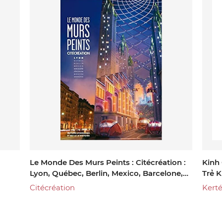
Le Monde Des Murs Peints : Citécréation :
Kinh
Lyon, Québec, Berlin, Mexico, Barcelone,
Trẻ 
Jérusalem, Moscou, Shangai
Citécréation
Kert