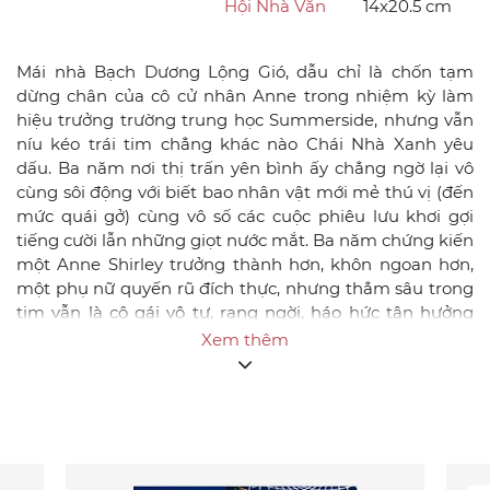
Hội Nhà Văn
14x20.5 cm
Mái nhà Bạch Dương Lộng Gió, dẫu chỉ là chốn tạm
dừng chân của cô cử nhân Anne trong nhiệm kỳ làm
hiệu trưởng trường trung học Summerside, nhưng vẫn
níu kéo trái tim chẳng khác nào Chái Nhà Xanh yêu
dấu. Ba năm nơi thị trấn yên bình ấy chẳng ngờ lại vô
cùng sôi động với biết bao nhân vật mới mẻ thú vị (đến
mức quái gở) cùng vô số các cuộc phiêu lưu khơi gợi
tiếng cười lẫn những giọt nước mắt. Ba năm chứng kiến
một Anne Shirley trưởng thành hơn, khôn ngoan hơn,
một phụ nữ quyến rũ đích thực, nhưng thẳm sâu trong
tim vẫn là cô gái vô tư, rạng ngời, háo hức tận hưởng
mọi trải nghiệm trên bước đường phía trước, và nhất
Xem thêm
là… nhất là… đang yêu. Anne tóc đỏ dưới mái nhà Bạch
Dương, qua những lá thư duyên dáng Anne viết cho
Gilbert, giúp người đọc nhìn sự việc dưới góc nhìn của
Anne – một phá cách đáng yêu so với các cuốn khác
trong bộ. Và Anne, tất nhiên, cũng là một nhà văn tài
năng như L. M. Montgomery vậy.