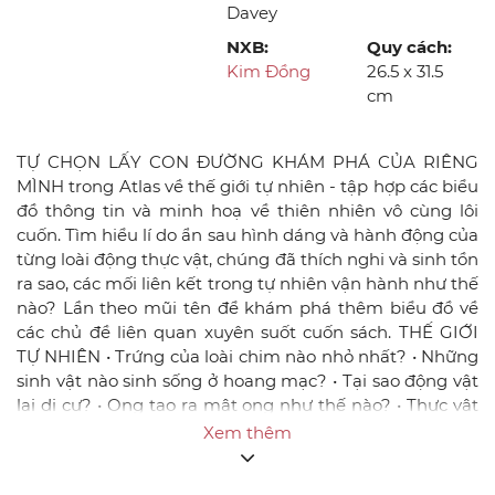
Davey
NXB:
Quy cách:
Kim Đồng
26.5 x 31.5
cm
TỰ CHỌN LẤY CON ĐƯỜNG KHÁM PHÁ CỦA RIÊNG
MÌNH trong Atlas về thế giới tự nhiên - tập hợp các biểu
đồ thông tin và minh hoạ về thiên nhiên vô cùng lôi
cuốn. Tìm hiểu lí do ẩn sau hình dáng và hành động của
từng loài động thực vật, chúng đã thích nghi và sinh tồn
ra sao, các mối liên kết trong tự nhiên vận hành như thế
nào? Lần theo mũi tên để khám phá thêm biểu đồ về
các chủ đề liên quan xuyên suốt cuốn sách. THẾ GIỚI
TỰ NHIÊN • Trứng của loài chim nào nhỏ nhất? • Những
sinh vật nào sinh sống ở hoang mạc? • Tại sao động vật
lại di cư? • Ong tạo ra mật ong như thế nào? • Thực vật
sinh sản ra sao? Cuốn sách này sẽ giúp bạn tìm lời giải
Xem thêm
đáp cho những câu hỏi trên và nhiều thắc mắc khác
nữa. Tán cây tri thức - Atlas về thế giới tự nhiên tập hợp