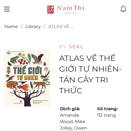
Home
Library
ATLAS VỀ THẾ GIỚI TỰ NHIÊN-TÁN CÂY TRI THỨC
BY
SEAL
ATLAS VỀ THẾ
GIỚI TỰ NHIÊN-
TÁN CÂY TRI
THỨC
Dịch giả:
Số trang:
Amanda
112 trang
Wood, Mike
Jolley, Owen