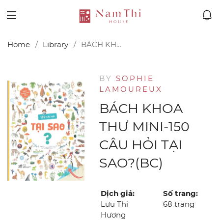
Home
Library
BÁCH KHOA THƯ MINI-150 CÂU HỎI TẠI SAO?(BC)
BY
SOPHIE
LAMOUREUX
BÁCH KHOA
THƯ MINI-150
CÂU HỎI TẠI
SAO?(BC)
Dịch giả:
Số trang:
Lưu Thị
68 trang
Hương