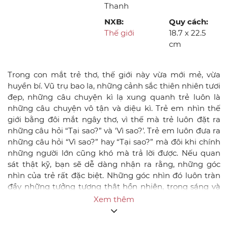
Thanh
NXB:
Quy cách:
Thế giới
18.7 x 22.5
cm
Trong con mắt trẻ thơ, thế giới này vừa mới mẻ, vừa
huyền bí. Vũ trụ bao la, những cảnh sắc thiên nhiên tươi
đẹp, những câu chuyện kì lạ xung quanh trẻ luôn là
những câu chuyện vô tận và diệu kì. Trẻ em nhìn thế
giới bằng đôi mắt ngây thơ, vì thế mà trẻ luôn đặt ra
những câu hỏi “Tại sao?” và 'Vì sao?'. Trẻ em luôn đưa ra
những câu hỏi “Vì sao?” hay “Tại sao?” mà đôi khi chính
những người lớn cũng khó mà trả lời được. Nếu quan
sát thật kỹ, bạn sẽ dễ dàng nhận ra rằng, những góc
nhìn của trẻ rất đặc biệt. Những góc nhìn đó luôn tràn
đầy những tưởng tượng thật hồn nhiên, trong sáng và
thể hiện một sự tò mò rất lớn của trẻ. Quả thực, những
Xem thêm
câu hỏi 'Tại sao?' và 'Vì sao?' của trẻ hoàn toàn không
phải là vấn đề nghiên cứu của khoa học, mà chính cách