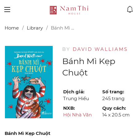
Home
Library
Bánh Mì Kẹp Chuột
BY
DAVID WALLIAMS
Bánh Mì Kẹp
Chuột
Dịch giả:
Số trang:
Trung Hiếu
245 trang
NXB:
Quy cách:
Hội Nhà Văn
14 x 20.5 cm
Bánh Mì Kẹp Chuột