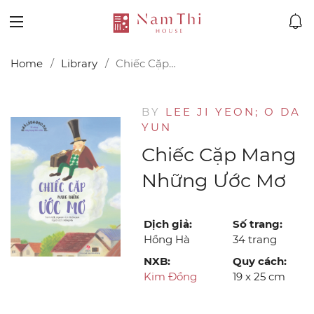
Home
Library
Chiếc Cặp Mang Những Ước Mơ
BY
LEE JI YEON; O DA
YUN
Chiếc Cặp Mang
Những Ước Mơ
Dịch giả:
Số trang:
Hồng Hà
34 trang
NXB:
Quy cách:
Kim Đồng
19 x 25 cm