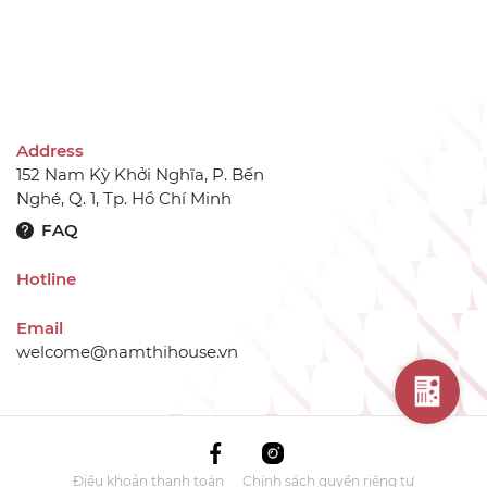
Address
152 Nam Kỳ Khởi Nghĩa, P. Bến
Nghé, Q. 1, Tp. Hồ Chí Minh
FAQ
Hotline
Email
welcome@namthihouse.vn
Điều khoản thanh toán
Chính sách quyền riêng tư