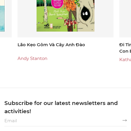
Lão Kẹo Gôm Và Cây Anh Đào
Đi T
Con 
Andy Stanton
Kath
Subscribe for our latest newsletters and
activities!