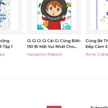
Những
Gi Gỉ Gì Gi Cái Gì Cũng Biết-
Cùng Bé Th
 Tập 1
130 Bí Mật Vui Nhất Cho
Đắp Cảm Xú
Tuổi Tiểu Học
Chào Giấc
mpe
Hanazono Makoto
Anne Crah
Subscribe