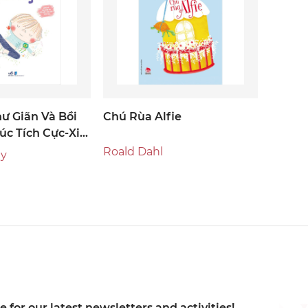
ư Giãn Và Bồi
Chú Rùa Alfie
c Tích Cực-Xin
 Ngủ
Roald Dahl
ay
 for our latest newsletters and activities!