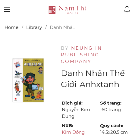
Home
Library
Danh Nhân Thế Giới-Anhxtanh
BY
NEUNG IN
PUBLISHING
COMPANY
Danh Nhân Thế
Giới-Anhxtanh
Dịch giả:
Số trang:
Nguyễn Kim
160 trang
Dung
NXB:
Quy cách:
Kim Đồng
14.5x20.5 cm