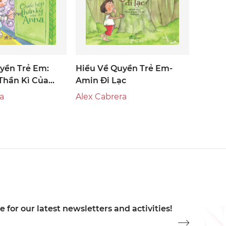
yền Trẻ Em:
Hiểu Về Quyền Trẻ Em-
Thần Kì Của
Amin Đi Lạc
a
Alex Cabrera
 for our latest newsletters and activities!