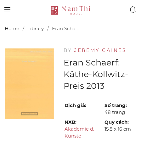
Home
Library
Eran Schaerf: Käthe-Kollwitz-Preis 2013
BY
JEREMY GAINES
Eran Schaerf:
Käthe-Kollwitz-
Preis 2013
Dịch giả:
Số trang:
48 trang
NXB:
Quy cách:
Akademie d.
15.8 x 16 cm
Künste