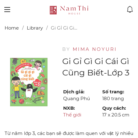
Home
Library
Gi Gỉ Gì Gi Cái Gì Cũng Biết-Lớp 3
BY
MIMA NOYURI
Gi Gỉ Gì Gi Cái Gì
Cũng Biết-Lớp 3
Dịch giả:
Số trang:
Quang Phú
180 trang
NXB:
Quy cách:
Thế giới
17 x 20.5 cm
Từ năm lớp 3, các bạn sẽ được làm quen với vật lý nhiều