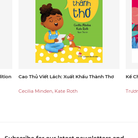
ition
Cao Thủ Viết Lách: Xuất Khẩu Thành Thơ
Kể C
Cecilia Minden, Kate Roth
Trươ