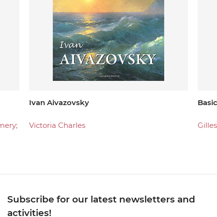
Ivan Aivazovsky
Basic
mery;
Victoria Charles
Gille
Subscribe for our latest newsletters and
activities!