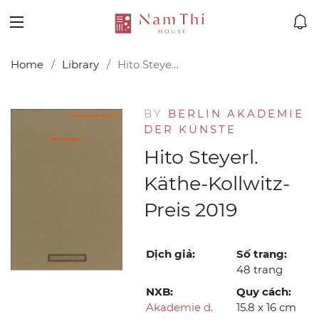
Home
Library
Hito Steyerl. Käthe-Kollwitz-Preis 2019
BY
BERLIN AKADEMIE
DER KÜNSTE
Hito Steyerl.
Käthe-Kollwitz-
Preis 2019
Dịch giả:
Số trang:
48 trang
NXB:
Quy cách:
Akademie d.
15.8 x 16 cm