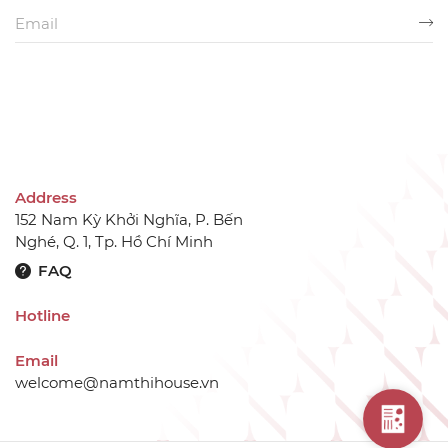
Address
152 Nam Kỳ Khởi Nghĩa, P. Bến
Nghé, Q. 1, Tp. Hồ Chí Minh
FAQ
Hotline
Email
welcome@namthihouse.vn