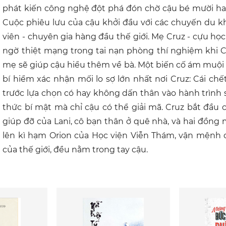
phát kiến công nghệ đột phá đón chờ cậu bé mười hai
Cuộc phiêu lưu của cậu khởi đầu với các chuyến du k
viên - chuyên gia hàng đầu thế giới. Mẹ Cruz - cựu học
ngờ thiệt mạng trong tai nạn phòng thí nghiệm khi Cr
mẹ sẽ giúp cậu hiểu thêm về bà. Một biến cố ám muội
bí hiểm xác nhận mối lo sợ lớn nhất nơi Cruz: Cái ch
trước lựa chọn có hay không dấn thân vào hành trình
thức bí mật mà chỉ cậu có thể giải mã. Cruz bắt đầ
giúp đỡ của Lani, cô bạn thân ở quê nhà, và hai đồng
lên kì hạm Orion của Học viện Viễn Thám, vận mệnh c
của thế giới, đều nằm trong tay cậu.