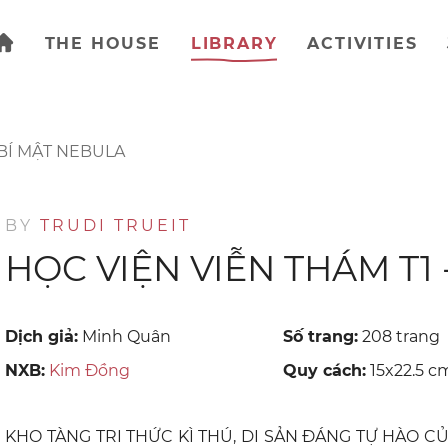
THE HOUSE
LIBRARY
ACTIVITIES
 BÍ MẬT NEBULA
BY
TRUDI TRUEIT
HỌC VIỆN VIỄN THÁM T1 
Dịch giả:
Minh Quân
Số trang:
208 trang
NXB:
Kim Đồng
Quy cách:
15x22.5 c
KHO TÀNG TRI THỨC KÌ THÚ, DI SẢN ĐÁNG TỰ HÀO C