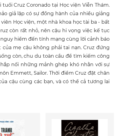
 tuổi Cruz Coronado tại Học viện Viễn Thám.
hảo giả lập có sự đồng hành của nhiều giảng
 viên Học viện, một nhà khoa học tài ba - bất
uz còn rất nhỏ, nên cậu hi vọng việc kế tục
 nguy hiểm đến tính mạng cùng lời cảnh báo
ết của mẹ cậu không phải tai nạn. Cruz đứng
 sống còn, chu du toàn cầu để tìm kiếm công
u chắp nối những mảnh ghép khó nhằn với sự
 môn Emmett, Sailor. Thời điểm Cruz đặt chân
ủa cậu cùng các bạn, và có thể cả tương lai