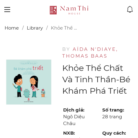
Home
Library
Khỏe Thể Chất Và Tinh Thần-Bé Khám Phá Triết
BY
AÏDA N'DIAYE,
THOMAS BAAS
Khỏe Thể Chất
Và Tinh Thần-Bé
Khám Phá Triết
Dịch giả:
Số trang:
Ngô Diệu
28 trang
Châu
NXB:
Quy cách: