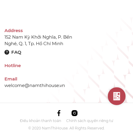
Address
152 Nam Kỳ Khởi Nghĩa, P. Bến
Nghé, Q. 1, Tp. Hồ Chí Minh
FAQ
Hotline
Email
welcome@namthihouse.vn
Điều khoản thanh toán
Chính sách quyền riêng tư
© 2020 NamThiHouse. All Rights Reserved.