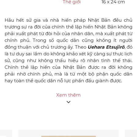
Thế giới
16 x 24 cm
Hầu hết sử gia và nhà hiến pháp Nhật Bản đều chủ
trương sự ra đời của chính thể lập hiến Nhật Bản không
phải xuất phát từ đòi hỏi của nhân dân, mà xuất phát từ
chính phủ. Trong số quốc dân cũng không ít người
đồng thuận với chủ trương ấy. Theo
Uehara Etsujirō
, đó
là tư duy sai lầm do không khảo xét kỹ càng sự thực lịch
sử, cũng như không thấu hiểu rõ nhân tình thế thái.
Chính thể lập hiến của Nhật Bản được ra đời không
phải nhờ chính phủ, mà là từ một bộ phận quốc dân
hay toàn thể quốc dân nỗ lực phấn đấu giành được.
Nguồn gốc chính thể lập hiến Nhật Bản và tư tưởng
Xem thêm
dân quyền là do quốc dân muốn giải thoát khỏi sự áp
bức của các nước Âu Mỹ, giành lấy địa vị bình đẳng, bảo
toàn độc lập, chứ không phải do một cá nhân hay một
thiểu số người xây dựng lên được. Quốc dân Nhật Bản
do chịu sự áp bức của liệt cường, đã dốc hết sức bình
sinh, tranh giành địa vị bình đẳng, bảo toàn độc lập, mở