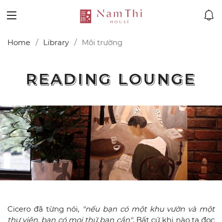
Home
Library
Môi trường
READING LOUNGE
READING LOUNGE
Cicero đã từng nói,
"nếu bạn có một khu vườn và một
thư viện, bạn có mọi thứ bạn cần"
. Bất cứ khi nào ta đọc