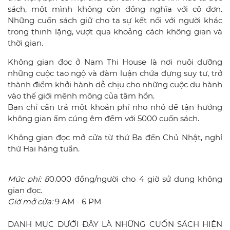
sách, một mình không còn đồng nghĩa với cô đơn.
Những cuốn sách giữ cho ta sự kết nối với người khác
trong thinh lặng, vượt qua khoảng cách không gian và
thời gian.
Không gian đọc ở Nam Thi House là nơi nuôi dưỡng
những cuộc tao ngộ và đàm luận chứa đựng suy tư, trở
thành điểm khởi hành dễ chịu cho những cuộc du hành
vào thế giới mênh mông của tâm hồn.
Bạn chỉ cần trả một khoản phí nho nhỏ để tận hưởng
không gian ấm cúng êm đềm với 5000 cuốn sách.
Không gian đọc mở cửa từ thứ Ba đến Chủ Nhật, nghỉ
thứ Hai hàng tuần.
Mức phí: 8
0.000 đồng/người cho 4 giờ sử dụng không
gian đọc.
Giờ mở cửa:
9 AM - 6 PM
DANH MỤC DƯỚI ĐÂY LÀ NHỮNG CUỐN SÁCH HIỆN