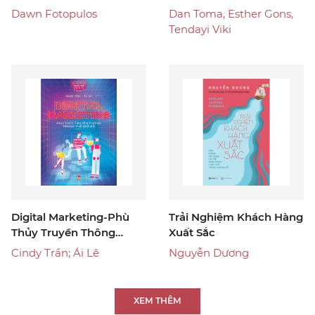
Dawn Fotopulos
Dan Toma, Esther Gons,
Tendayi Viki
Digital Marketing-Phù
Trải Nghiệm Khách Hàng
Thủy Truyền Thông
Xuất Sắc
Trong Thế Giới Số
Cindy Trần; Ái Lê
Nguyễn Dương
XEM THÊM