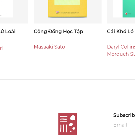
Sử Loài
Cộng Đồng Học Tập
Cái Khó Ló
Masaaki Sato
Daryl Colli
ri
Morduch St
Orlanda Ru
Subscribe