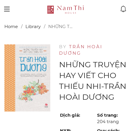
Home
Library
NHỮNG TRUYỆN HAY VIẾT CHO THIẾU NHI-TRẦN HOÀI DƯƠNG
BY
TRẦN HOÀI
DƯƠNG
NHỮNG TRUYỆN
HAY VIẾT CHO
THIẾU NHI-TRẦN
HOÀI DƯƠNG
Dịch giả:
Số trang:
204 trang
NXB:
Quy cách: