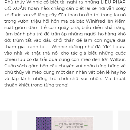
Phù thủy Winnie có biệt tài nghĩ ra những LIỆU PHÁP
GỠ XOẮN hoàn hảo: chẳng cần biết lái xe hơi vẫn xoay
xở được sau vô lăng; cây đũa thần bị oằn thì trồng lại nó
trong vườn; triệu hồi hồn ma bà bác Winifred lên kiểm
soát giùm đám trẻ con quấy phá; biểu diễn khả năng
làm bánh pha trà để trấn áp những người họ hàng khó
đỡ; trùm tất vào đầu chổi thần để làm con ngựa đua
tham gia tranh tài. Winnie dường như đã “để” Laura
vào nhà và thật thà nói cho tác giả biết những cuộc
phiêu lưu cô đã trải qua cùng con mèo đen lớn Wilbur.
Cuốn sách gồm bốn câu chuyện vui nhộn tưng bừng về
phù thủy và mèo, cùng một dàn nhân vật bên lề hay ho
và lấp lánh những trò chơi chữ vui nhộn. Ma thuật
thuần khiết trong từng trang!