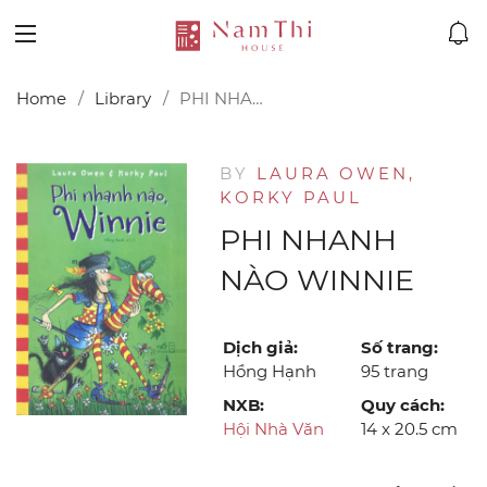
Home
Library
PHI NHANH NÀO WINNIE
BY
LAURA OWEN,
KORKY PAUL
PHI NHANH
NÀO WINNIE
Dịch giả:
Số trang:
Hồng Hạnh
95 trang
NXB:
Quy cách:
Hội Nhà Văn
14 x 20.5 cm