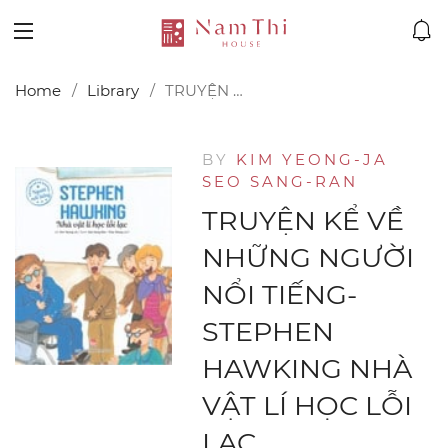
Home
Library
TRUYỆN KỂ VỀ NHỮNG NGƯỜI NỔI TIẾNG-STEPHEN HAWKING NHÀ VẬT LÍ HỌC LỖI LẠC
BY
KIM YEONG-JA
SEO SANG-RAN
TRUYỆN KỂ VỀ
NHỮNG NGƯỜI
NỔI TIẾNG-
STEPHEN
HAWKING NHÀ
VẬT LÍ HỌC LỖI
LẠC