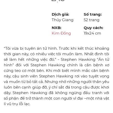
Dịch giả:
Số trang:
Thủy Giang
52 trang
NXB:
Quy cách:
Kim Đồng
19x24 cm
“Tôi vừa bị tuyên án tử hình. Trước khi kết thúc khoảng
thời gian này, có nhiều việc tôi muốn làm. Nhất định tôi
sẽ làm hết những việc đó.” - Stephen Hawking “Án tử
hình” đối với Stephen Hawking chính là căn bệnh xơ
cứng teo cơ một bên. Khi mới biết mình mắc căn bệnh
này, cậu sinh viên Stephen Hawking rơi vào tuyệt vọng
và muốn từ bỏ tất cả. Nhưng nhờ những người thân yêu
luôn bên cạnh giúp đỡ, ý chí sắt đá trong cậu được khơi
dậy. Stephen Hawking đã không ngừng đấu tranh với
số phận để trở thành một con người vĩ đại –một nhà vật
lí vũ trụ lỗi lạc.