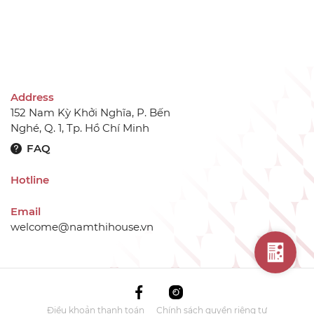
Address
152 Nam Kỳ Khởi Nghĩa, P. Bến
Nghé, Q. 1, Tp. Hồ Chí Minh
FAQ
Hotline
Email
welcome@namthihouse.vn
Điều khoản thanh toán
Chính sách quyền riêng tư