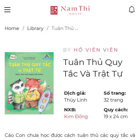
Home
Library
Tuân Thủ Quy Tắc Và Trật Tự
BY
HỒ VIÊN VIÊN
Tuân Thủ Quy
Tắc Và Trật Tự
Dịch giả:
Số trang:
Thùy Linh
32 trang
NXB:
Quy cách:
Kim Đồng
19 x 24 cm
Cáo Con chưa học được cách tuân thủ các quy tắc và