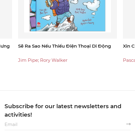
Hưng
Sẽ Ra Sao Nếu Thiếu Điện Thoại Di Động
Xin 
Jim Pipe; Rory Walker
Pasca
Subscribe for our latest newsletters and
activities!