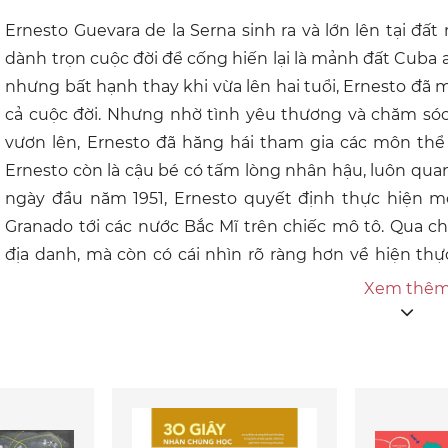
Ernesto Guevara de la Serna sinh ra và lớn lên tại đấ
dành trọn cuộc đời để cống hiến lại là mảnh đất Cuba 
nhưng bất hạnh thay khi vừa lên hai tuổi, Ernesto đ
cả cuộc đời. Nhưng nhờ tình yêu thương và chăm sóc 
vươn lên, Ernesto đã hăng hái tham gia các môn thể 
Ernesto còn là cậu bé có tấm lòng nhân hậu, luôn qua
ngày đầu năm 1951, Ernesto quyết định thực hiện m
Granado tới các nước Bắc Mĩ trên chiếc mô tô. Qua c
địa danh, mà còn có cái nhìn rõ ràng hơn về hiện th
kiến cảnh những địa chủ bóc lột người lao động và vơ
Xem thê
làm việc cật lực nhưng không được trả công xứng đá
chữa trị. Năm 1953, sau khi tốt nghiệp Trường Đại h
thực hiện chuyến đi thứ hai đến Nam Mĩ. Anh có cơ hộ
ngộ ra cách mạng là con đường lí tưởng để thức tỉnh
động đang bị đối xử bất công ở khắp châu Mĩ La tinh