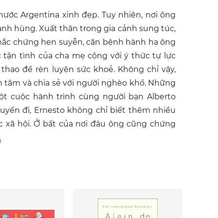
t nước Argentina xinh đẹp. Tuy nhiên, nơi ông
anh hùng. Xuất thân trong gia cảnh sung túc,
ã mắc chứng hen suyễn, căn bệnh hành hạ ông
tận tình của cha mẹ cộng với ý thức tự lực
thao để rèn luyện sức khoẻ. Không chỉ vậy,
n tâm và chia sẻ với người nghèo khổ. Những
ột cuộc hành trình cùng người bạn Alberto
huyến đi, Ernesto không chỉ biết thêm nhiều
ực xã hội. Ở bất của nơi đâu ông cũng chứng
 vét cho riêng mình. Còn người lao động thì
m
ng, thậm chí ốm đau nhưng không có tiền để
ọc Y Buenos Aires, Ernesto cùng người em họ
i tiếp xúc với những chiến sĩ cách mạng, và
 và cải thiện cuộc sống của những người lao
. Năm 1955, cuộc gặp gỡ định mệnh với Fidel