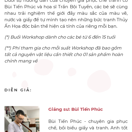
Dưới sự hướng dẫn của chuyên gia phục chế tranh cổ
Bùi Tiến Phúc và họa sĩ Trần Bội Tuyền, các bé sẽ cùng
nhau trải nghiệm thế giới đầy màu sắc của màu vẽ,
nước và giấy để tự mình tạo nên những bức tranh Thủy
Ấn Họa độc bản thể hiện cá tính của riêng mỗi bạn.
(*) Buổi Workshop dành cho các bé từ 6 đến 15 tuổi
(**) Phí tham gia cho mỗi suất Workshop đã bao gồm
tất cả nguyên vật liệu cần thiết cho 01 sản phẩm hoàn
chỉnh mang về
DIỄN GIẢ:
Giảng sư: Bùi Tiến Phúc
Bùi Tiến Phúc - chuyên gia phục
chế, bồi biểu giấy và tranh. Anh tốt