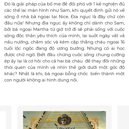
Đó là giải pháp của bố mẹ để đối phó với 1 kẻ nghiện đủ
các thể lại màn hình như Sam, khi quyết định gửi nó về
sống ở nhà bà ngoại tại Nice. Địa ngục là đây chứ còn
đâu nữa! Nhưng địa ngục ấy không chỉ dành cho Sam,
bởi bà ngoại Martha từ giờ trở đi sẽ phải sống với cuộc
sống độc thân yêu thích của mình, lại suốt ngày vất vả
nấu nướng, chăm sóc và kèm cặp thằng cháu ngoại 16
tuổi lộc ngộc đang độ ương bướng. Nhưng có ai học
được chữ ngờ. Biết đâu chừng cuộc sống chung cưỡng
ép ấy lại là cơ hội cho cả hai bà cháu để thay đổi những
thói quen của mình và nhìn thế giới dưới một góc độ
khác? Nhất là khi, bà ngoại bỗng chốc biến thành một
con người không ai hình dung nổi.