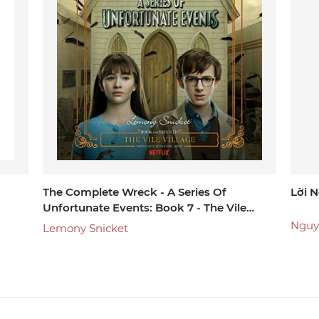
The Complete Wreck - A Series Of
Lời 
Unfortunate Events: Book 7 - The Vile
Village
Nguy
Lemony Snicket