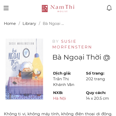
Home
Library
Bà Ngoại thời @
BY
SUSIE
MORFENSTERN
Bà Ngoại Thời @
Dịch giả:
Số trang:
Trần Thị
202 trang
Khánh Vân
NXB:
Quy cách:
Hà Nội
14 x 20.5 cm
Không ti vi, không máy tính, không điện thoại di động.