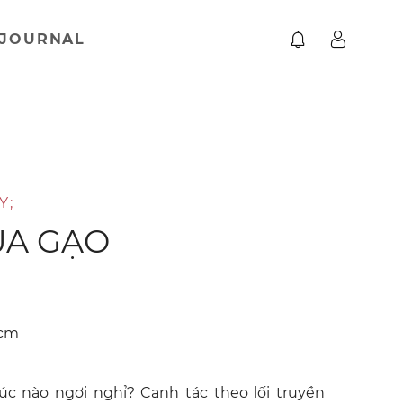
JOURNAL
Y;
LÚA GẠO
 cm
úc nào ngơi nghỉ? Canh tác theo lối truyền