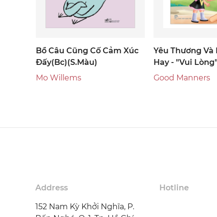
Bồ Câu Cũng Cố Cảm Xúc
Yêu Thương Và
Đấy(bc)(s.màu)
Hay - "vui Lòng
Ơn"
Mo Willems
Good Manners
Address
Hotline
152 Nam Kỳ Khởi Nghĩa, P.