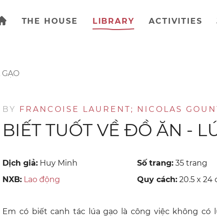
THE HOUSE
LIBRARY
ACTIVITIES
A GẠO
BY
FRANCOISE LAURENT; NICOLAS GOUN
BIẾT TUỐT VỀ ĐỒ ĂN - 
Dịch giả:
Huy Minh
Số trang:
35 trang
NXB:
Lao động
Quy cách:
20.5 x 24
Em có biết canh tác lúa gạo là công việc không có l