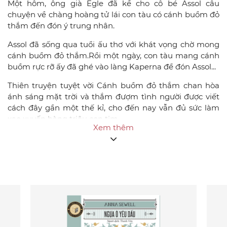
Một hôm, ông già Egle đã kể cho cô bé Assol câu
chuyện về chàng hoàng tử lái con tàu có cánh buồm đỏ
thắm đến đón ý trung nhân.
Assol đã sống qua tuổi ấu thơ với khát vọng chờ mong
cánh buồm đỏ thắm.Rồi một ngày, con tàu mang cánh
buồm rực rỡ ấy đã ghé vào làng Kaperna để đón Assol...
Thiên truyện tuyệt vời Cánh buồm đỏ thắm chan hòa
ánh sáng mặt trời và thắm đượm tình người được viết
cách đây gần một thế kỉ, cho đến nay vẫn đủ sức làm
xao xuyến hàng triệu con tim.
Xem thêm
Thiên truyện
“Cánh buồm đỏ thắm” được Aleksandr
Grin viết vào năm 1920-1921, khi ông vừa thoát khỏi cơn
bệnh hiểm nghèo, đói ăn, thiếu mặc, không nhà, không
cửa… Grin đã trở thành người bạn tinh thần của những
ai giàu lòng mơ ước, khao khát được sống một cuộc đời
đẹp đẽ do chính bàn tay mình xây đắp. Aleksandr Grin
đã sống một cuộc sống đầy vất vả, gian truân. Ông đã
từng phải lang thang kiếm sống khắp nước, từng phải
đi lính cho Nga hoàng, phải chịu tù đày. Nhưng mặc cho