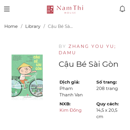
Home
Library
Cậu Bé Sài Gòn
BY
ZHANG YOU YU;
DAMU
Cậu Bé Sài Gòn
Dịch giả:
Số trang:
Pham
208 trang
Thanh Van
NXB:
Quy cách:
Kim Đồng
14,5 x 20,5
cm