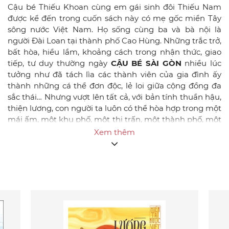
Cậu bé Thiếu Khoan cùng em gái sinh đôi Thiếu Nam
được kể đến trong cuốn sách này có mẹ gốc miền Tây
sông nước Việt Nam. Họ sống cùng ba và bà nội là
người Đài Loan tại thành phố Cao Hùng. Những trắc trở,
bất hòa, hiểu lầm, khoảng cách trong nhận thức, giao
tiếp, tư duy thường ngày
CẬU BÉ SÀI GÒN
nhiều lúc
tưởng như đã tách lìa các thành viên của gia đình ấy
thành những cá thể đơn độc, lẻ loi giữa cộng đồng đa
sắc thái… Nhưng vượt lên tất cả, với bản tính thuần hậu,
thiện lương, con người ta luôn có thể hòa hợp trong một
mái ấm, một khu phố, một thị trấn, một thành phố, một
quốc gia… thậm chí còn lớn rộng hơn thế khi cùng là
Xem thêm
NGƯỜI TRÁI ĐẤT có chung ước mơ về tình yêu thương
và hạnh phúc…
“Tôi sinh ra và lớn lên ở nông thôn, đã từng chứng kiến
và từng được nghe không ít câu chuyện về những cô
dâu nước ngoài. Sau khi đọc xong Cậu bé Sài Gòn, khóe
mắt tôi đỏ hoe và tâm trí lại hiện ra câu chuyện bất
hạnh của những người dân nhập cư mà tôi đã được
biết. Tôi giật mình nhận ra, thật sự chúng ta chưa đủ