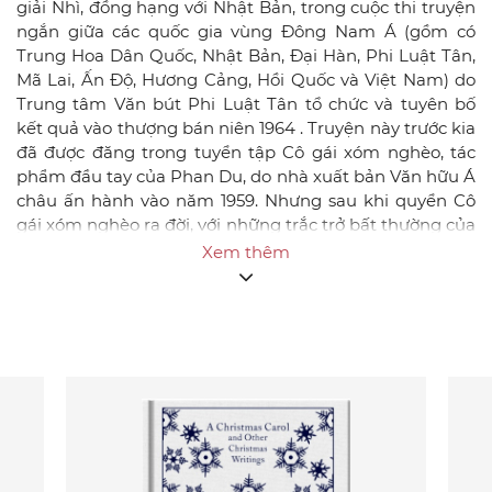
giải Nhì, đồng hạng với Nhật Bản, trong cuộc thi truyện
ngắn giữa các quốc gia vùng Đông Nam Á (gồm có
Trung Hoa Dân Quốc, Nhật Bản, Đại Hàn, Phi Luật Tân,
Mã Lai, Ấn Độ, Hương Cảng, Hồi Quốc và Việt Nam) do
Trung tâm Văn bút Phi Luật Tân tổ chức và tuyên bố
kết quả vào thượng bán niên 1964 . Truyện này trước kia
đã được đăng trong tuyển tập Cô gái xóm nghèo, tác
phẩm đầu tay của Phan Du, do nhà xuất bản Văn hữu Á
châu ấn hành vào năm 1959. Nhưng sau khi quyển Cô
gái xóm nghèo ra đời, với những trắc trở bất thường của
nó, với sự góp ý của các bạn văn, tác giả Phan Du mới có
Xem thêm
ý định kiểm điểm lại những truyện ngắn của mình trên
hai mươi năm sáng tác: truyện ngắn cũ nhất của ông
- Bữa cơm chay - đăng trên tuần báo Tiểu Thuyết Thứ
Bảy của Vũ Đình Long xuất bản ở Hà Nội vào năm 1942,
và truyện mới nhất, khá dài, gọi là Hồi hộp đăng ở tờ
Văn của Nguyễn Đình Vượng và Trần Phong Giao vào số
26 (đầu năm 1965) nhưng sau khi việc sắp chữ hoàn
thành, truyện này đã bị kiểm duyệt bỏ hết. Là một ngòi
bút vững vàng từ thời tiền chiến và đến bây giờ vẫn còn
nguyên vẹn nhiệt tình ngày trước, cộng thêm sự điêu