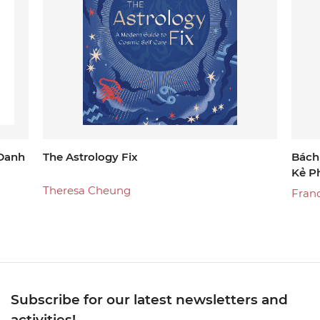
 Danh
The Astrology Fix
Bách
Kẻ P
Theresa Cheung
Franc
Subscribe for our latest newsletters and
activities!