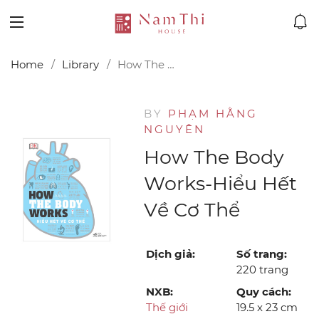
Home
Library
How The Body Works-Hiểu Hết Về Cơ Thể
BY
PHẠM HẰNG
NGUYÊN
How The Body
Works-Hiểu Hết
Về Cơ Thể
Dịch giả:
Số trang:
220 trang
NXB:
Quy cách:
Thế giới
19.5 x 23 cm