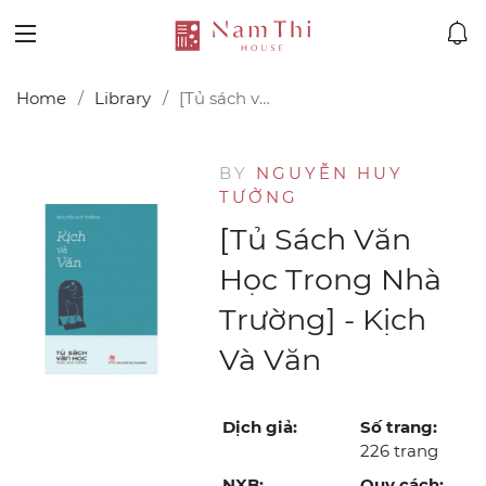
Home
Library
[Tủ sách văn học trong nhà trường] - Kịch và Văn
BY
NGUYỄN HUY
TƯỞNG
[Tủ Sách Văn
Học Trong Nhà
Trường] - Kịch
Và Văn
Dịch giả:
Số trang:
226 trang
NXB:
Quy cách: