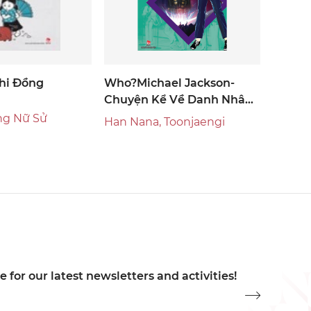
hi Đồng
Who?michael Jackson-
Chuyện Kể Về Danh Nhân
Thế Giới
g Nữ Sử
Han Nana, Toonjaengi
 for our latest newsletters and activities!