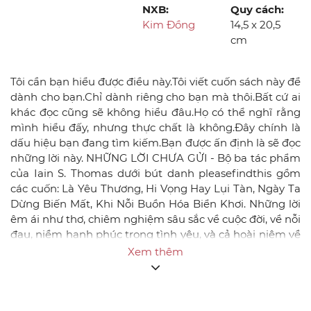
NXB:
Quy cách:
Kim Đồng
14,5 x 20,5
cm
Tôi cần bạn hiểu được điều này.Tôi viết cuốn sách này để
dành cho bạn.Chỉ dành riêng cho bạn mà thôi.Bất cứ ai
khác đọc cũng sẽ không hiểu đâu.Họ có thể nghĩ rằng
mình hiểu đấy, nhưng thực chất là không.Đây chính là
dấu hiệu bạn đang tìm kiếm.Bạn được ấn định là sẽ đọc
những lời này. NHỮNG LỜI CHƯA GỬI - Bộ ba tác phẩm
của Iain S. Thomas dưới bút danh pleasefindthis gồm
các cuốn: Là Yêu Thương, Hi Vọng Hay Lụi Tàn, Ngày Ta
Dừng Biến Mất, Khi Nỗi Buồn Hóa Biển Khơi. Những lời
êm ái như thơ, chiêm nghiệm sâu sắc về cuộc đời, về nỗi
đau, niềm hạnh phúc trong tình yêu, và cả hoài niệm về
những điều đã qua... Kể từ khi phát hành vào năm 2011,
Xem thêm
bộ sách đã luôn nằm trong danh sách bestseller của
nhiều bảng xếp hạng uy tín. Những trích dẫn từ bộ sách
được cộng đồng bạn đọc trên khắp thế giới chia sẻ, như
"thay lời trái tim muốn nói"... Iain S. Thomas bắt đầu viết