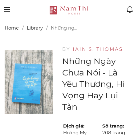
Home
Library
Những ngày chưa nói - Là yêu thương, hi vọng hay lụi tàn
BY
IAIN S. THOMAS
Những Ngày
Chưa Nói - Là
Yêu Thương, Hi
Vọng Hay Lụi
Tàn
Dịch giả:
Số trang:
Hoàng My
208 trang