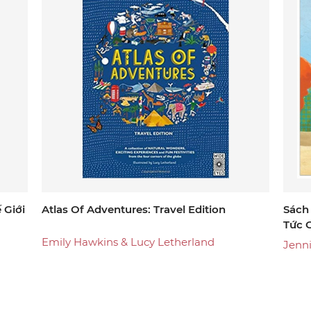
 Giới
Atlas Of Adventures: Travel Edition
Sách
Tức 
Emily Hawkins & Lucy Letherland
Jenni