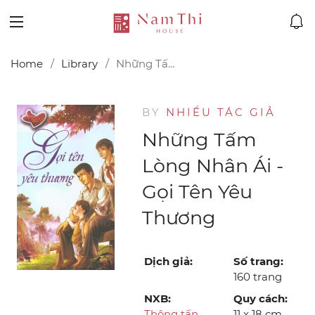
Home
Library
Những Tấm Lòng Nhân Ái - Gọi Tên Yêu Thương
BY
NHIỀU TÁC GIẢ
Những Tấm
Lòng Nhân Ái -
Gọi Tên Yêu
Thương
Dịch giả:
Số trang:
160 trang
NXB:
Quy cách:
Thông tấn
11 x 18 cm