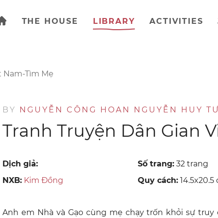
THE HOUSE
LIBRARY
ACTIVITIES
ệt Nam-Tìm Mẹ
BY
NGUYỄN CÔNG HOAN NGUYỄN HUY T
Tranh Truyện Dân Gian 
Dịch giả:
Số trang:
32 trang
NXB:
Kim Đồng
Quy cách:
14.5x20.5
Anh em Nhà và Gạo cùng mẹ chạy trốn khỏi sự truy đ