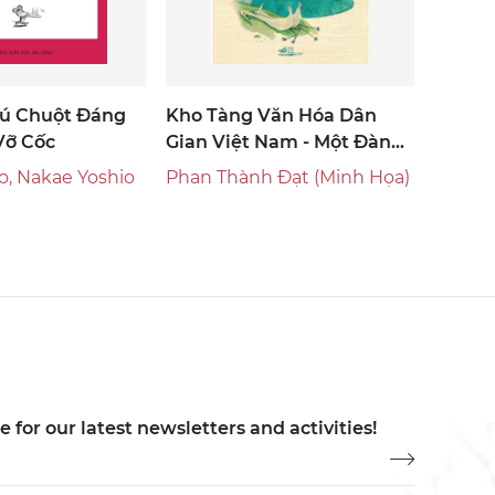
ú Chuột Đáng
Kho Tàng Văn Hóa Dân
Vỡ Cốc
Gian Việt Nam - Một Đàn
Cò Trắng Phau Phau
o, Nakae Yoshio
Phan Thành Đạt (Minh Họa)
 for our latest newsletters and activities!