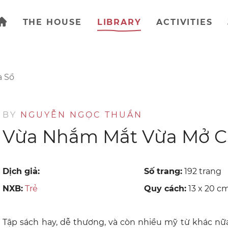
THE HOUSE
LIBRARY
ACTIVITIES
 Sổ
BY
NGUYỄN NGỌC THUẦN
Vừa Nhắm Mắt Vừa Mở C
Dịch giả:
Số trang:
192 trang
NXB:
Trẻ
Quy cách:
13 x 20 c
Tập sách hay, dễ thương, và còn nhiều mỹ từ khác n