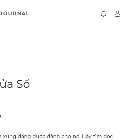
JOURNAL
ửa Sổ
m
ữa xứng đáng được dành cho nó. Hãy tìm đọc