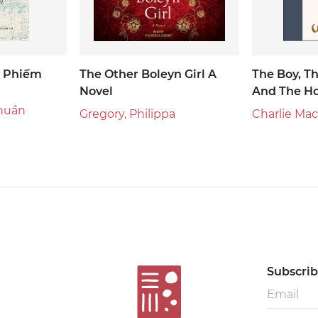
ù Phiếm
The Other Boleyn Girl A
The Boy, T
Novel
And The H
huần
Gregory, Philippa
Charlie Ma
Subscribe