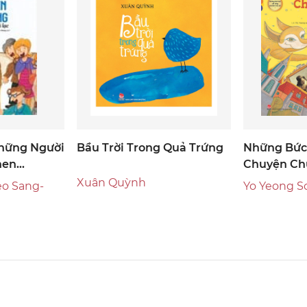
Những Người
Bầu Trời Trong Quả Trứng
Những Bức 
hen
Chuyện Chư
t Lí Học
Biết Bay
Xuân Quỳnh
eo Sang-
Yo Yeong So