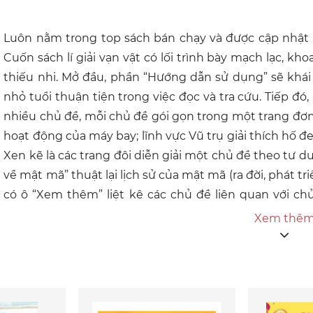
Luôn nằm trong top sách bán chạy và được cập nhật 
Cuốn sách lí giải vạn vật có lối trình bày mạch lạc, kh
thiếu nhi. Mở đầu, phần “Hướng dẫn sử dụng” sẽ khá
nhỏ tuổi thuận tiện trong việc đọc và tra cứu. Tiếp đ
nhiều chủ đề, mỗi chủ đề gói gọn trong một trang đơn
hoạt động của máy bay; lĩnh vực Vũ trụ giải thích hố đen
Xen kẽ là các trang đôi diễn giải một chủ đề theo tư du
về mật mã” thuật lại lịch sử của mật mã (ra đời, phát 
có ô “Xem thêm” liệt kê các chủ đề liên quan với ch
danh sách các nhà khoa học, cây sự sống, bản đồ thế gi
Xem thê
danh sách các quân chủ và triều đại Việt Nam. Sau cùn
mục” để tra cứu các chủ đề. Là món quà tuyệt vời cho 
thế giới, không bao giờ ngần ngại thắc mắc “Cái gì? T
Cuốn sách lí giải vạn vật sẽ giúp các bạn nhỏ rời mắ
niềm vui trong việc đọc sách và tìm tòi cuộc sống qua