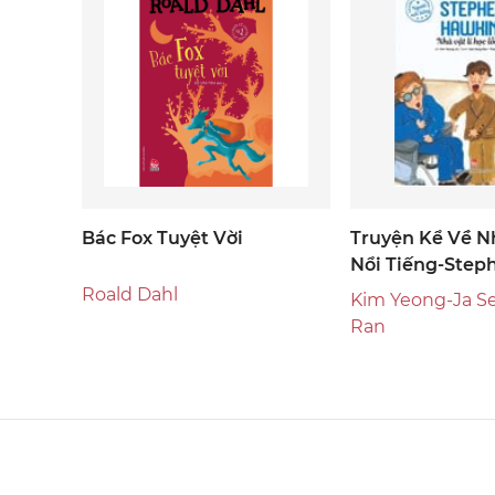
Bác Fox Tuyệt Vời
Truyện Kể Về 
Nổi Tiếng-Step
Hawking Nhà Vậ
Roald Dahl
Kim Yeong-Ja S
Lỗi Lạc
Ran