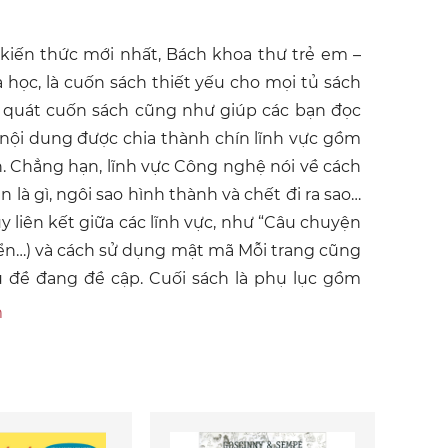
kiến thức mới nhất, Bách khoa thư trẻ em –
oa học, là cuốn sách thiết yếu cho mọi tủ sách
i quát cuốn sách cũng như giúp các bạn đọc
ó, nội dung được chia thành chín lĩnh vực gồm
. Chẳng hạn, lĩnh vực Công nghệ nói về cách
 là gì, ngôi sao hình thành và chết đi ra sao…
y liên kết giữa các lĩnh vực, như “Câu chuyện
triển…) và cách sử dụng mật mã Mỗi trang cũng
ủ đề đang đề cập. Cuối sách là phụ lục gồm
ới… Đặc biệt, phiên bản tiếng Việt này còn có
m
g là phần “Từ vựng” giải nghĩa từ khó và “Chỉ
những độc giả nhỏ có vô vàn câu hỏi “lớn” về
ại sao? Như thế nào?”, Bách khoa thư trẻ em –
t khỏi màn hình máy tính, ipad… để nhận thấy
nh mình.