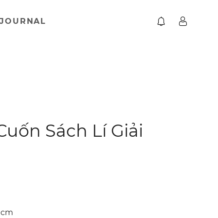
JOURNAL
uốn Sách Lí Giải
6 cm