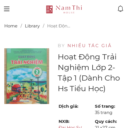
Home
Library
Hoạt Động Trải Nghiệm Lớp 2-Tập 1 (Dành Cho Hs Tiểu Học)
BY
NHIỀU TÁC GIẢ
Hoạt Động Trải
Nghiệm Lớp 2-
Tập 1 (Dành Cho
Hs Tiểu Học)
Dịch giả:
Số trang:
35 trang
NXB:
Quy cách:
Đại Học Sư
21 x27 cm