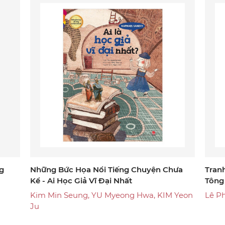
g
Những Bức Họa Nổi Tiếng Chuyện Chưa
Tran
Kể - Ai Học Giả Vĩ Đại Nhất
Tông
Kim Min Seung, YU Myeong Hwa, KIM Yeon
Lê P
Ju