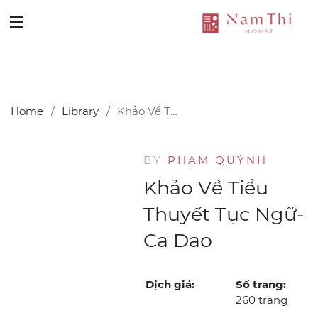
Notice
: Undefined index: thumb_url in
/home/namthi/web/namthihouse.vn/public_html/web/catal
on line
43
Home
Library
Khảo Về Tiểu Thuyết Tục Ngữ-Ca Dao
BY
PHẠM QUỲNH
Khảo Về Tiểu
Thuyết Tục Ngữ-
Ca Dao
Dịch giả:
Số trang:
260 trang