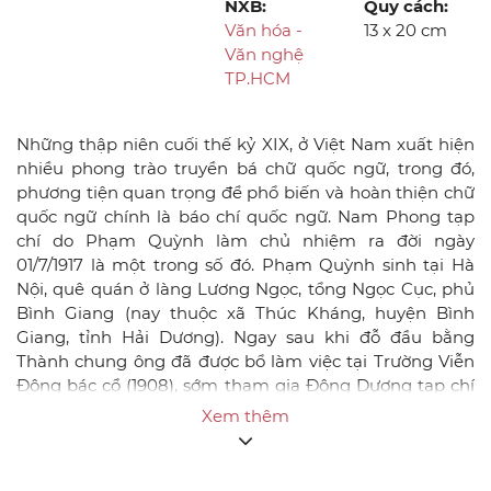
NXB:
Quy cách:
Văn hóa -
13 x 20 cm
Văn nghệ
TP.HCM
Những thập niên cuối thế kỷ XIX, ở Việt Nam xuất hiện
nhiều phong trào truyền bá chữ quốc ngữ, trong đó,
phương tiện quan trọng để phổ biến và hoàn thiện chữ
quốc ngữ chính là báo chí quốc ngữ. Nam Phong tạp
chí do Phạm Quỳnh làm chủ nhiệm ra đời ngày
01/7/1917 là một trong số đó. Phạm Quỳnh sinh tại Hà
Nội, quê quán ở làng Lương Ngọc, tổng Ngọc Cục, phủ
Bình Giang (nay thuộc xã Thúc Kháng, huyện Bình
Giang, tỉnh Hải Dương). Ngay sau khi đỗ đầu bằng
Thành chung ông đã được bổ làm việc tại Trường Viễn
Đông bác cổ (1908), sớm tham gia Đông Dương tạp chí
(1913), có nhiều bài báo được độc giả đương thời chú ý. Vì
Xem thêm
nền tảng tư chất học thuật và những đóng góp, trải
nghiệm thực tế đó mà Phạm Quỳnh được giao cho phụ
trách Nam phong tạp chí. Tạp chí tồn tại trong hơn 17