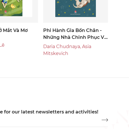
ở Mắt Và Mơ
Phi Hành Gia Bốn Chân -
Những Nhà Chinh Phục Vũ
Trụ Đầu Tiên
Lê
Daria Chudnaya, Asia
Mitskevich
 for our latest newsletters and activities!