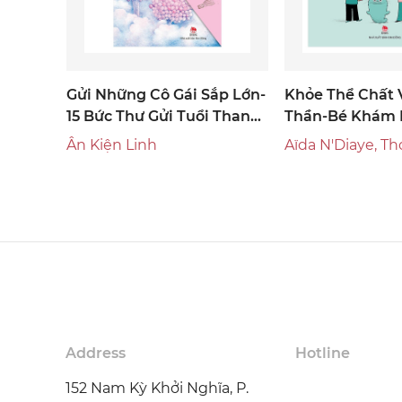
Gửi Những Cô Gái Sắp Lớn-
Khỏe Thể Chất 
15 Bức Thư Gửi Tuổi Thanh
Thần-Bé Khám P
Xuân
Ân Kiện Linh
Aïda 
Address
Hotline
152 Nam Kỳ Khởi Nghĩa, P.