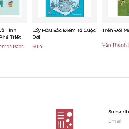
Và Tinh
Lấy Màu Sắc Điểm Tô Cuộc
Trên Đồi M
há Triết
Đời
Văn Thành 
N'Diaye, Thomas Baas
Sula
Subscribe