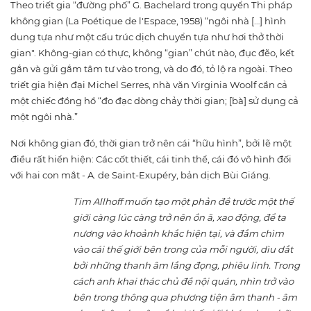
Theo triết gia “đường phố” G. Bachelard trong quyển Thi pháp
không gian (La Poétique de l'Espace, 1958) “ngôi nhà […] hình
dung tựa như một cấu trúc dịch chuyển tựa như hơi thở thời
gian". Không-gian có thực, không “gian” chút nào, đục đẽo, kết
gắn và gửi gắm tâm tư vào trong, và do đó, tỏ lộ ra ngoài. Theo
triết gia hiện đại Michel Serres, nhà văn Virginia Woolf cần cả
một chiếc đồng hồ “đo đạc dòng chảy thời gian; [bà] sử dụng cả
một ngôi nhà.”
Nơi không gian đó, thời gian trở nên cái “hữu hình”, bởi lẽ một
điều rất hiển hiện: Các cốt thiết, cái tinh thể, cái đó vô hình đối
với hai con mắt - A. de Saint-Exupéry, bản dịch Bùi Giáng.
Tim Allhoff muốn tạo một phản đề trước một thế
giới càng lúc càng trở nên ồn ã, xao động, để ta
nương vào khoảnh khắc hiện tại, và đắm chìm
vào cái thế giới bên trong của mỗi người, dìu dắt
bởi những thanh âm lắng đọng, phiêu linh. Trong
cách anh khai thác chủ đề nội quán, nhìn trở vào
bên trong thông qua phương tiện âm thanh - âm