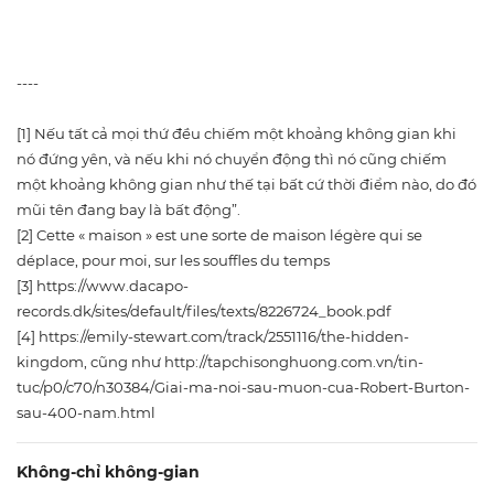
----
[1] Nếu tất cả mọi thứ đều chiếm một khoảng không gian khi
nó đứng yên, và nếu khi nó chuyển động thì nó cũng chiếm
một khoảng không gian như thế tại bất cứ thời điểm nào, do đó
mũi tên đang bay là bất động”.
[2] Cette « maison » est une sorte de maison légère qui se
déplace, pour moi, sur les souffles du temps
[3] https://www.dacapo-
records.dk/sites/default/files/texts/8226724_book.pdf
[4] https://emily-stewart.com/track/2551116/the-hidden-
kingdom, cũng như http://tapchisonghuong.com.vn/tin-
tuc/p0/c70/n30384/Giai-ma-noi-sau-muon-cua-Robert-Burton-
sau-400-nam.html
Không-chỉ không-gian