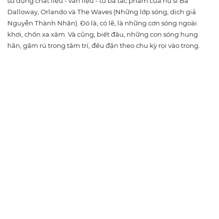
sử dụng chất liệu - văn liệu - từ ba tác phẩm của nữ sĩ Bà
Dalloway, Orlando và The Waves (Những lớp sóng, dịch giả
Nguyễn Thành Nhân). Đó là, có lẽ, là những cơn sóng ngoài
khơi, chốn xa xăm. Và cũng, biết đâu, những con sóng hung
hãn, gầm rú trong tâm trí, đều đặn theo chu kỳ rọi vào trong.