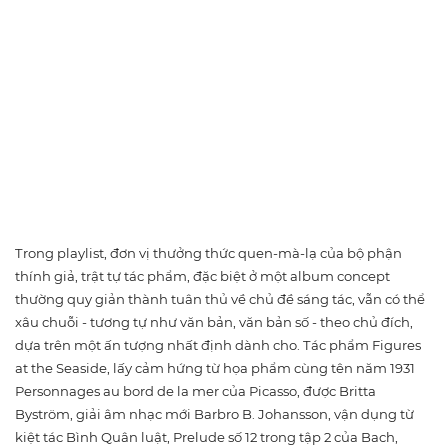
Trong playlist, đơn vị thưởng thức quen-mà-lạ của bộ phận
thính giả, trật tự tác phẩm, đặc biệt ở một album concept
thường quy giản thành tuân thủ về chủ đề sáng tác, vẫn có thể
xâu chuỗi - tương tự như văn bản, văn bản số - theo chủ đích,
dựa trên một ấn tượng nhất định dành cho. Tác phẩm Figures
at the Seaside, lấy cảm hứng từ họa phẩm cùng tên năm 1931
Personnages au bord de la mer của Picasso, được Britta
Byström, giải âm nhạc mới Barbro B. Johansson, vận dụng từ
kiệt tác Bình Quân luật, Prelude số 12 trong tập 2 của Bach,