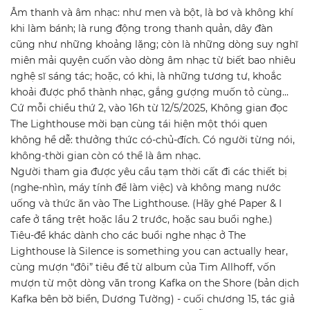
Âm thanh và âm nhạc: như men và bột, là bơ và không khí
khi làm bánh; là rung động trong thanh quản, dây đàn
cũng như những khoảng lặng; còn là những dòng suy nghĩ
miên mải quyện cuốn vào dòng âm nhạc từ biết bao nhiêu
nghệ sĩ sáng tác; hoặc, có khi, là những tương tư, khoắc
khoải được phổ thành nhạc, gắng gượng muốn tỏ cùng...
Cứ mỗi chiều thứ 2, vào 16h từ 12/5/2025, Không gian đọc
The Lighthouse mời bạn cùng tái hiện một thói quen
không hề dễ: thưởng thức có-chủ-đích. Có người từng nói,
không-thời gian còn có thể là âm nhạc.
Người tham gia được yêu cầu tạm thời cất đi các thiết bị
(nghe-nhìn, máy tính để làm việc) và không mang nước
uống và thức ăn vào The Lighthouse. (Hãy ghé Paper & I
cafe ở tầng trệt hoặc lầu 2 trước, hoặc sau buổi nghe.)
Tiêu-đề khác dành cho các buổi nghe nhạc ở The
Lighthouse là Silence is something you can actually hear,
cùng mượn “đôi” tiêu đề từ album của Tim Allhoff, vốn
mượn từ một dòng văn trong Kafka on the Shore (bản dịch
Kafka bên bờ biển, Dương Tường) - cuối chương 15, tác giả