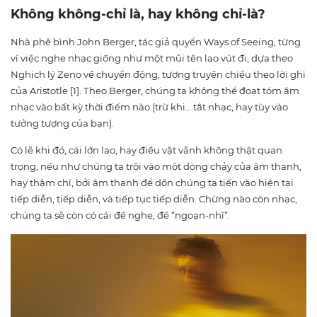
Không không-chỉ là, hay không chỉ-là?
Nhà phê bình John Berger, tác giả quyển Ways of Seeing, từng
ví việc nghe nhạc giống như một mũi tên lao vút đi, dựa theo
Nghịch lý Zeno về chuyển động, tương truyền chiểu theo lời ghi
của Aristotle [1]. Theo Berger, chúng ta không thể đoạt tóm âm
nhạc vào bất kỳ thời điểm nào (trừ khi… tắt nhạc, hay tùy vào
tưởng tượng của bạn).
Có lẽ khi đó, cái lớn lao, hay điều vặt vãnh không thật quan
trọng, nếu như chúng ta trôi vào một dòng chảy của âm thanh,
hay thậm chí, bởi âm thanh để dồn chúng ta tiến vào hiện tại
tiếp diễn, tiếp diễn, và tiếp tục tiếp diễn. Chừng nào còn nhạc,
chúng ta sẽ còn có cái để nghe, để “ngoạn-nhĩ”.