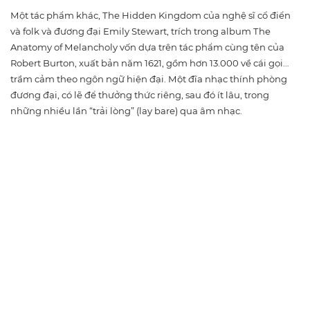
Một tác phẩm khác, The Hidden Kingdom của nghệ sĩ cổ điển
và folk và đương đại Emily Stewart, trích trong album The
Anatomy of Melancholy vốn dựa trên tác phẩm cùng tên của
Robert Burton, xuất bản năm 1621, gồm hơn 13.000 về cái gọi…
trầm cảm theo ngôn ngữ hiện đại. Một đĩa nhạc thính phòng
đương đại, có lẽ để thưởng thức riêng, sau đó ít lâu, trong
những nhiều lần “trải lòng” (lay bare) qua âm nhạc.