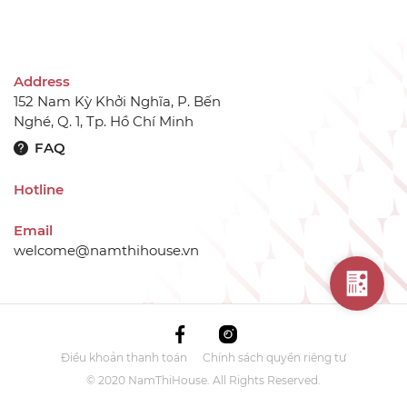
Address
152 Nam Kỳ Khởi Nghĩa, P. Bến
Nghé, Q. 1, Tp. Hồ Chí Minh
FAQ
Hotline
Email
welcome@namthihouse.vn
Điều khoản thanh toán
Chính sách quyền riêng tư
© 2020 NamThiHouse. All Rights Reserved.