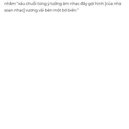
nhằm “xâu chuỗi từng ý tưởng âm nhạc đầy gợi hình [của nhà
soạn nhạc] vương vãi bên một bờ biển.”