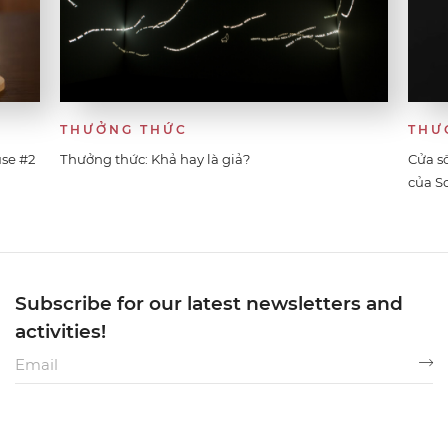
THƯỞNG THỨC
THƯ
use #2
Thưởng thức: Khả hay là giả?
Cửa s
của S
Subscribe for our latest newsletters and
activities!