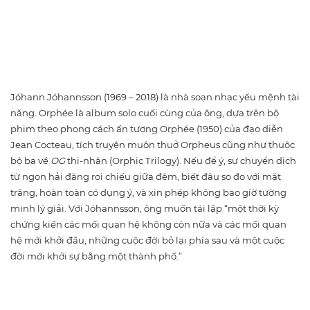
Jóhann Jóhannsson (1969 – 2018) là nhà soạn nhạc yểu mệnh tài
năng. Orphée là album solo cuối cùng của ông, dựa trên bộ
phim theo phong cách ấn tượng Orphée (1950) của đạo diễn
Jean Cocteau, tích truyện muôn thuở Orpheus cũng như thuộc
bộ ba về
OG
thi-nhân (Orphic Trilogy). Nếu để ý, sự chuyển dịch
từ ngọn hải đăng rọi chiếu giữa đêm, biết đâu so đo với mặt
trăng, hoàn toàn có dụng ý, và xin phép không bao giờ tường
minh lý giải. Với Jóhannsson, ông muốn tái lập “một thời kỳ
chứng kiến các mối quan hệ không còn nữa và các mối quan
hệ mới khởi đầu, những cuộc đời bỏ lại phía sau và một cuộc
đời mới khởi sự bằng một thành phố.”