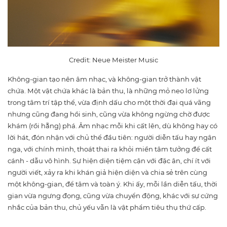
Credit: Neue Meister Music
Không-gian tạo nên âm nhạc, và không-gian trở thành vật
chứa. Một vật chứa khác là bản thu, là những mỏ neo lơ lửng
trong tâm trí tập thể, vừa định dấu cho một thời đại quá vãng
nhưng cũng đang hồi sinh, cũng vừa không ngừng chờ được
khám (rồi hẵng) phá. Âm nhạc mỗi khi cất lên, dù không hay có
lời hát, đón nhận với chủ thể đầu tiên: người diễn tấu hay ngân
nga, với chính mình, thoát thai ra khỏi miền tâm tưởng để cất
cánh - dẫu vô hình. Sự hiện diện tiệm cận với đặc ân, chí ít với
người viết, xảy ra khi khán giả hiện diện và chia sẻ trên cùng
một không-gian, để tâm và toàn ý. Khi ấy, mỗi lần diễn tấu, thời
gian vừa ngưng đọng, cũng vừa chuyển động, khác với sự cứng
nhắc của bản thu, chủ yếu vẫn là vật phẩm tiêu thụ thứ cấp.