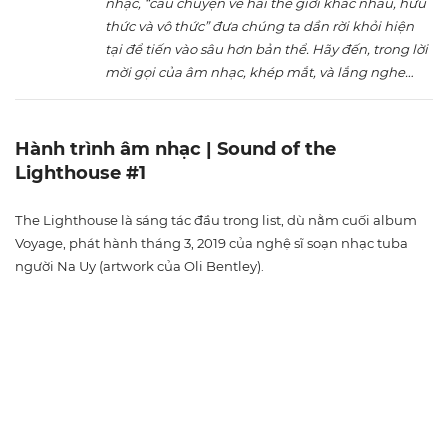
nhạc, “câu chuyện về hai thế giới khác nhau, hữu
thức và vô thức” đưa chúng ta dần rời khỏi hiện
tại để tiến vào sâu hơn bản thể. Hãy đến, trong lời
mời gọi của âm nhạc, khép mắt, và lắng nghe…
Hành trình âm nhạc | Sound of the
Lighthouse #1
The Lighthouse là sáng tác đầu trong list, dù nằm cuối album
Voyage, phát hành tháng 3, 2019 của nghệ sĩ soạn nhạc tuba
người Na Uy (artwork của Oli Bentley).